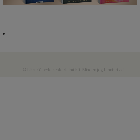
© Libri Könyvkereskedelmi Kft. Minden jog fenntartva!