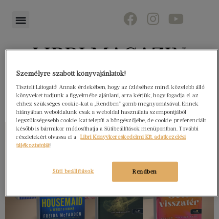
Személyre szabott könyvajánlatok!
Könyvektől az olvasókig
Tisztelt Látogató! Annak érdekében, hogy az ízléséhez minél közelebb álló
könyveket tudjunk a figyelmébe ajánlani, arra kérjük, hogy fogadja el az
ehhez szükséges cookie-kat a „Rendben” gomb megnyomásával. Ennek
hiányában weboldalunk csak a weboldal használata szempontjából
legszükségesebb cookie-kat telepíti a böngészőjébe, de cookie-preferenciáit
később is bármikor módosíthatja a Sütibeállítások menüpontban. További
részletekért olvassa el a
Libri Könyvkereskedelmi Kft. adatkezelési
tájékoztatóját
!
Süti beállítások
Rendben