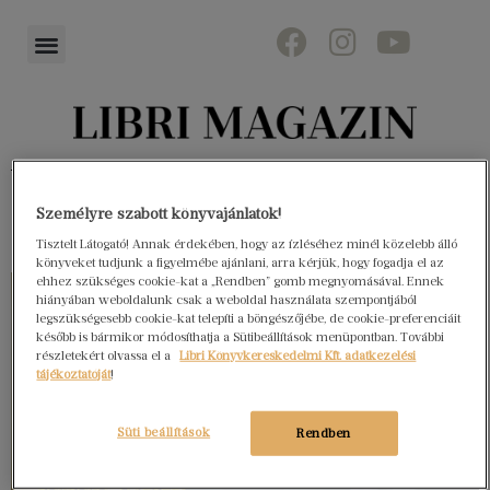
Könyvektől az olvasókig
Személyre szabott könyvajánlatok!
Tisztelt Látogató! Annak érdekében, hogy az ízléséhez minél közelebb álló
könyveket tudjunk a figyelmébe ajánlani, arra kérjük, hogy fogadja el az
ehhez szükséges cookie-kat a „Rendben” gomb megnyomásával. Ennek
hiányában weboldalunk csak a weboldal használata szempontjából
legszükségesebb cookie-kat telepíti a böngészőjébe, de cookie-preferenciáit
később is bármikor módosíthatja a Sütibeállítások menüpontban. További
részletekért olvassa el a
Libri Könyvkereskedelmi Kft. adatkezelési
tájékoztatóját
!
Süti beállítások
Rendben