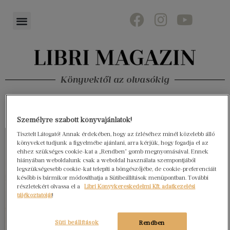
Könyvektől az olvasókig
Személyre szabott könyvajánlatok!
Tisztelt Látogató! Annak érdekében, hogy az ízléséhez minél közelebb álló
könyveket tudjunk a figyelmébe ajánlani, arra kérjük, hogy fogadja el az
ehhez szükséges cookie-kat a „Rendben” gomb megnyomásával. Ennek
hiányában weboldalunk csak a weboldal használata szempontjából
legszükségesebb cookie-kat telepíti a böngészőjébe, de cookie-preferenciáit
később is bármikor módosíthatja a Sütibeállítások menüpontban. További
részletekért olvassa el a
Libri Könyvkereskedelmi Kft. adatkezelési
tájékoztatóját
!
Süti beállítások
Rendben