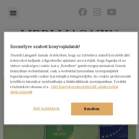
Személyre szabott könyvajánlatok!
Könyvektől az olvasókig
Tisztelt Látogató! Annak érdekében, hogy az ízléséhez minél közelebb álló
könyveket tudjunk a figyelmébe ajánlani, arra kérjük, hogy fogadja el az
ehhez szükséges cookie-kat a „Rendben” gomb megnyomásával. Ennek
hiányában weboldalunk csak a weboldal használata szempontjából
legszükségesebb cookie-kat telepíti a böngészőjébe, de cookie-preferenciáit
később is bármikor módosíthatja a Sütibeállítások menüpontban. További
részletekért olvassa el a
Libri Könyvkereskedelmi Kft. adatkezelési
tájékoztatóját
!
Süti beállítások
Rendben