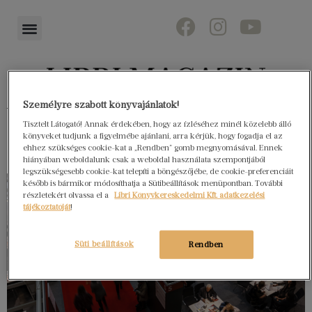
Személyre szabott könyvajánlatok!
Könyvektől az olvasókig
Tisztelt Látogató! Annak érdekében, hogy az ízléséhez minél közelebb álló
könyveket tudjunk a figyelmébe ajánlani, arra kérjük, hogy fogadja el az
ehhez szükséges cookie-kat a „Rendben” gomb megnyomásával. Ennek
hiányában weboldalunk csak a weboldal használata szempontjából
legszükségesebb cookie-kat telepíti a böngészőjébe, de cookie-preferenciáit
később is bármikor módosíthatja a Sütibeállítások menüpontban. További
részletekért olvassa el a
Libri Könyvkereskedelmi Kft. adatkezelési
tájékoztatóját
!
Süti beállítások
Rendben