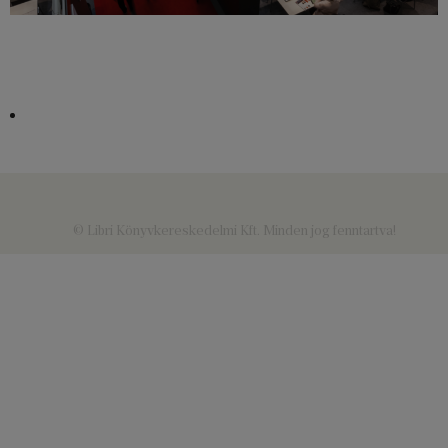
© Libri Könyvkereskedelmi Kft. Minden jog fenntartva!