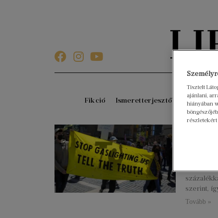
Személyre
Tisztelt Lát
ajánlani, a
Fikció
Ismeretterjesztő
Gyerekkö
hiányában w
böngészőjébe
részletekért
Tudod
ez let
2022. dece
Magyarors
százalékk
szerint, í
Tovább »