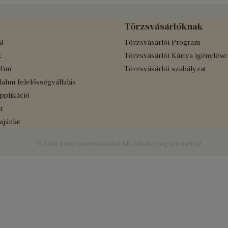
Törzsvásárlóknak
l
Törzsvásárlói Program
k
Törzsvásárlói Kártya igénylése
Mini
Törzsvásárlói szabályzat
almi felelősségvállalás
applikáció
r
jánlat
© Libri Könyvkereskedelmi Kft. Minden jog fenntartva!