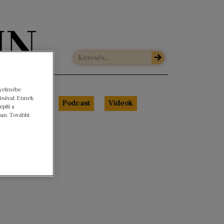
gyelmébe
ásával. Ennek
Libri Portré
Podcast
Videók
píti a
ban. További