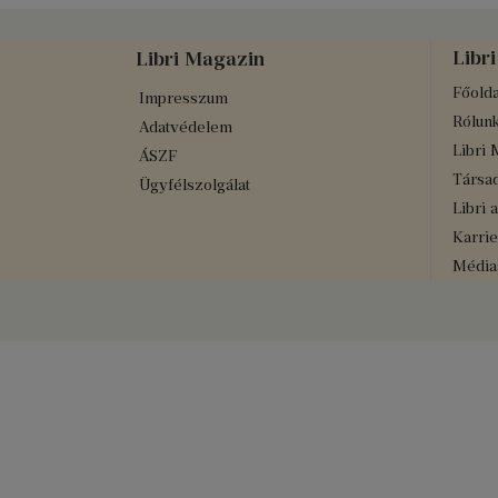
Libri
Libri Magazin
Főolda
Impresszum
Rólun
Adatvédelem
Libri 
ÁSZF
Társad
Ügyfélszolgálat
Libri 
Karrie
Médiaa