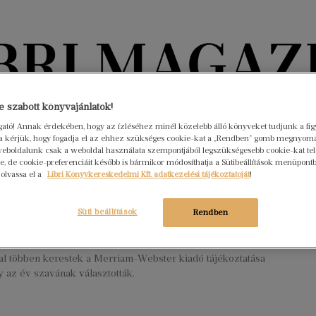
Könyvektől az olvasókig
 szabott könyvajánlatok!
ogató! Annak érdekében, hogy az ízléséhez minél közelebb álló könyveket tudjunk a fi
rra kérjük, hogy fogadja el az ehhez szükséges cookie-kat a „Rendben” gomb megnyom
nyvek
Interjúk
Beleolvasó
A hónap könyvei
HÍREK
eboldalunk csak a weboldal használata szempontjából legszükségesebb cookie-kat tele
, de cookie-preferenciáit később is bármikor módosíthatja a Sütibeállítások menüpont
 olvassa el a
Libri Könyvkereskedelmi Kft. adatkezelési tájékoztatóját
!
, mit jelent a gázlángozás? 2022-ben
t az év szava
Süti beállítások
Rendben
mber 12.
Nincs hozzászólás
zágon ritkán használt kifejezés a gázlángozás, amire idén 1740
al többen kerestek a Merriam-Webster kiadó tájékoztatása
gy az év szavának választották.