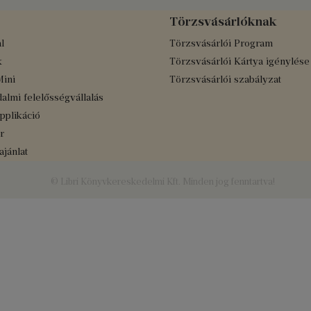
Törzsvásárlóknak
l
Törzsvásárlói Program
k
Törzsvásárlói Kártya igénylése
Mini
Törzsvásárlói szabályzat
almi felelősségvállalás
applikáció
r
jánlat
© Libri Könyvkereskedelmi Kft. Minden jog fenntartva!