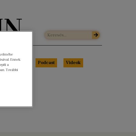
gyelmébe
ásával. Ennek
Libri Portré
Podcast
Videók
píti a
ban. További