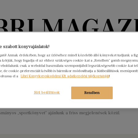
Könyvektől az olvasókig
 szabott könyvajánlatok!
ogató! Annak érdekében, hogy az ízléséhez minél közelebb álló könyveket tudjunk a fi
rra kérjük, hogy fogadja el az ehhez szükséges cookie-kat a „Rendben” gomb megnyom
nyvek
Interjúk
Beleolvasó
A hónap könyvei
HÍREK
eboldalunk csak a weboldal használata szempontjából legszükségesebb cookie-kat tele
, de cookie-preferenciáit később is bármikor módosíthatja a Sütibeállítások menüpont
 olvassa el a
Libri Könyvkereskedelmi Kft. adatkezelési tájékoztatóját
!
anycsapattól Wimbledonig: 4
mas könyv a sport állócsillagairól
Süti beállítások
Rendben
mber 15.
Nincs hozzászólás
tapasztalatú edzők, mérnökzsenik, világklasszis sportolók. Ma
smányos „sportkönyvet” ajánlunk a friss megjelenések közül.