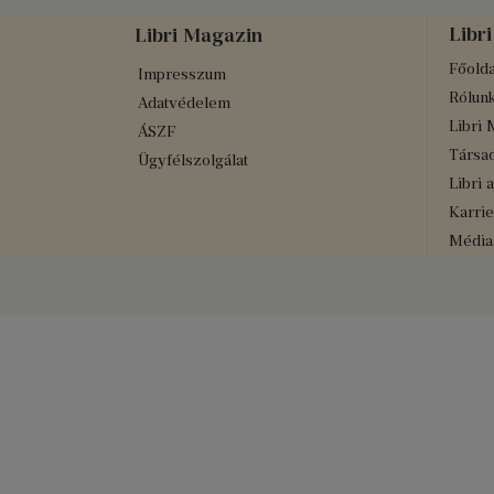
Libri
Libri Magazin
Főolda
Impresszum
Rólun
Adatvédelem
Libri 
ÁSZF
Társad
Ügyfélszolgálat
Libri 
Karrie
Médiaa