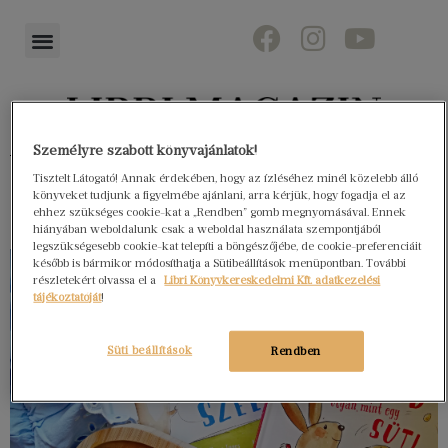
Személyre szabott könyvajánlatok!
Könyvektől az olvasókig
Tisztelt Látogató! Annak érdekében, hogy az ízléséhez minél közelebb álló
könyveket tudjunk a figyelmébe ajánlani, arra kérjük, hogy fogadja el az
ehhez szükséges cookie-kat a „Rendben” gomb megnyomásával. Ennek
hiányában weboldalunk csak a weboldal használata szempontjából
legszükségesebb cookie-kat telepíti a böngészőjébe, de cookie-preferenciáit
később is bármikor módosíthatja a Sütibeállítások menüpontban. További
részletekért olvassa el a
Libri Könyvkereskedelmi Kft. adatkezelési
tájékoztatóját
!
Süti beállítások
Rendben