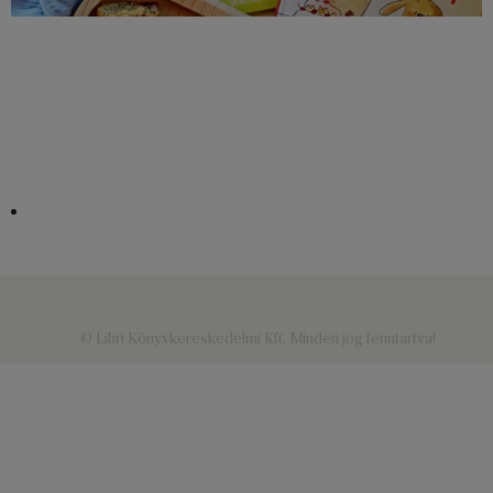
© Libri Könyvkereskedelmi Kft. Minden jog fenntartva!