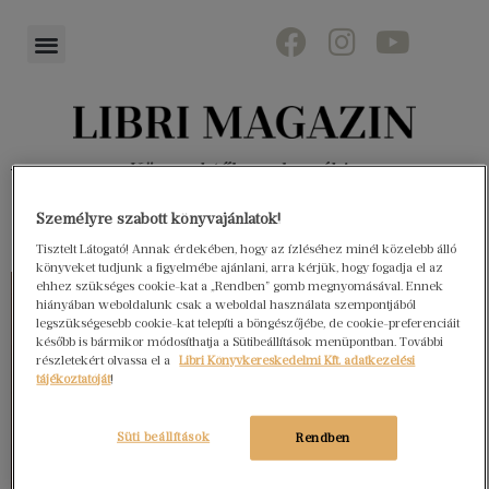
Könyvektől az olvasókig
Személyre szabott könyvajánlatok!
Tisztelt Látogató! Annak érdekében, hogy az ízléséhez minél közelebb álló
könyveket tudjunk a figyelmébe ajánlani, arra kérjük, hogy fogadja el az
ehhez szükséges cookie-kat a „Rendben” gomb megnyomásával. Ennek
hiányában weboldalunk csak a weboldal használata szempontjából
legszükségesebb cookie-kat telepíti a böngészőjébe, de cookie-preferenciáit
később is bármikor módosíthatja a Sütibeállítások menüpontban. További
részletekért olvassa el a
Libri Könyvkereskedelmi Kft. adatkezelési
tájékoztatóját
!
Süti beállítások
Rendben