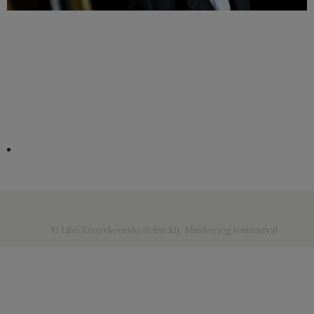
© Libri Könyvkereskedelmi Kft. Minden jog fenntartva!