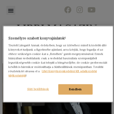
Személyre szabott könyvajánlatok!
Könyvektől az olvasókig
Tisztelt Látogató! Annak érdekében, hogy az ízléséhez minél közelebb álló
könyveket tudjunk a figyelmébe ajánlani, arra kérjük, hogy fogadja el az
ehhez szükséges cookie-kat a „Rendben” gomb megnyomásával. Ennek
hiányában weboldalunk csak a weboldal használata szempontjából
legszükségesebb cookie-kat telepíti a böngészőjébe, de cookie-preferenciáit
később is bármikor módosíthatja a Sütibeállítások menüpontban. További
részletekért olvassa el a
Libri Könyvkereskedelmi Kft. adatkezelési
tájékoztatóját
!
Süti beállítások
Rendben