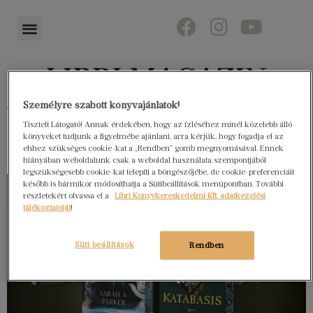
Személyre szabott könyvajánlatok!
Könyvektől az olvasókig
Tisztelt Látogató! Annak érdekében, hogy az ízléséhez minél közelebb álló
könyveket tudjunk a figyelmébe ajánlani, arra kérjük, hogy fogadja el az
ehhez szükséges cookie-kat a „Rendben” gomb megnyomásával. Ennek
hiányában weboldalunk csak a weboldal használata szempontjából
legszükségesebb cookie-kat telepíti a böngészőjébe, de cookie-preferenciáit
később is bármikor módosíthatja a Sütibeállítások menüpontban. További
részletekért olvassa el a
Libri Könyvkereskedelmi Kft. adatkezelési
tájékoztatóját
!
Süti beállítások
Rendben