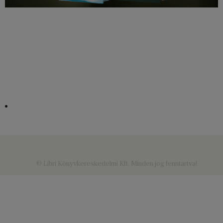
© Libri Könyvkereskedelmi Kft. Minden jog fenntartva!