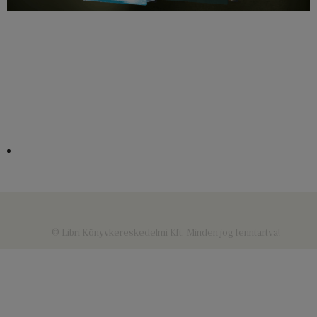
© Libri Könyvkereskedelmi Kft. Minden jog fenntartva!