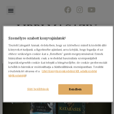
Személyre szabott könyvajánlatok!
Könyvektől az olvasókig
Tisztelt Látogató! Annak érdekében, hogy az ízléséhez minél közelebb álló
könyveket tudjunk a figyelmébe ajánlani, arra kérjük, hogy fogadja el az
ehhez szükséges cookie-kat a „Rendben” gomb megnyomásával. Ennek
hiányában weboldalunk csak a weboldal használata szempontjából
legszükségesebb cookie-kat telepíti a böngészőjébe, de cookie-preferenciáit
később is bármikor módosíthatja a Sütibeállítások menüpontban. További
részletekért olvassa el a
Libri Könyvkereskedelmi Kft. adatkezelési
tájékoztatóját
!
Süti beállítások
Rendben