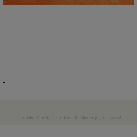
© Libri Könyvkereskedelmi Kft. Minden jog fenntartva!