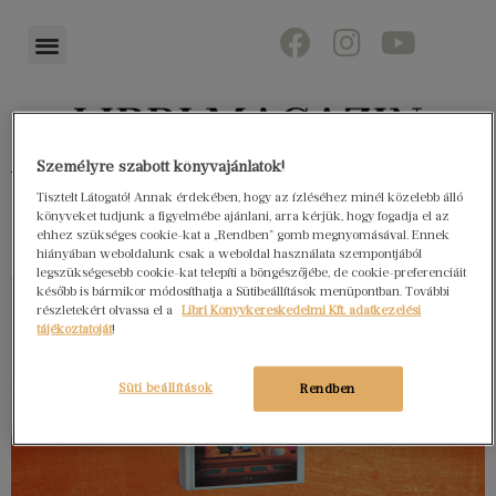
Személyre szabott könyvajánlatok!
Könyvektől az olvasókig
Tisztelt Látogató! Annak érdekében, hogy az ízléséhez minél közelebb álló
könyveket tudjunk a figyelmébe ajánlani, arra kérjük, hogy fogadja el az
ehhez szükséges cookie-kat a „Rendben” gomb megnyomásával. Ennek
hiányában weboldalunk csak a weboldal használata szempontjából
legszükségesebb cookie-kat telepíti a böngészőjébe, de cookie-preferenciáit
később is bármikor módosíthatja a Sütibeállítások menüpontban. További
részletekért olvassa el a
Libri Könyvkereskedelmi Kft. adatkezelési
tájékoztatóját
!
Süti beállítások
Rendben