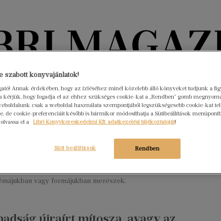
Könyvektől az olvasókig
 szabott könyvajánlatok!
ogató! Annak érdekében, hogy az ízléséhez minél közelebb álló könyveket tudjunk a fi
rra kérjük, hogy fogadja el az ehhez szükséges cookie-kat a „Rendben” gomb megnyom
nyvek
Interjúk
Beleolvasó
A hónap könyvei
HÍREK
eboldalunk csak a weboldal használata szempontjából legszükségesebb cookie-kat tele
, de cookie-preferenciáit később is bármikor módosíthatja a Sütibeállítások menüpont
 olvassa el a
Libri Könyvkereskedelmi Kft. adatkezelési tájékoztatóját
!
ény 2025-ből, mely alaposan
pett minket
Süti beállítások
Rendben
mber 30.
Nincs hozzászólás
egjelenések között több ilyen meglepetésszerű mű akadt,
émájukban vagy formájukban merészek.
badság újraírt mítosza, avagy az