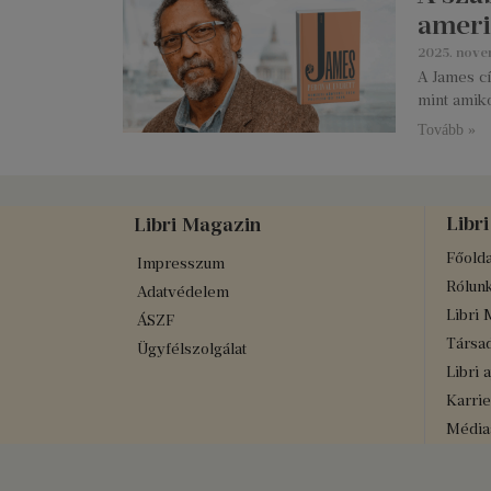
ameri
2025. nove
A James c
mint amiko
Tovább »
Libri
Libri Magazin
Főolda
Impresszum
Rólun
Adatvédelem
Libri 
ÁSZF
Társad
Ügyfélszolgálat
Libri 
Karrie
Médiaa