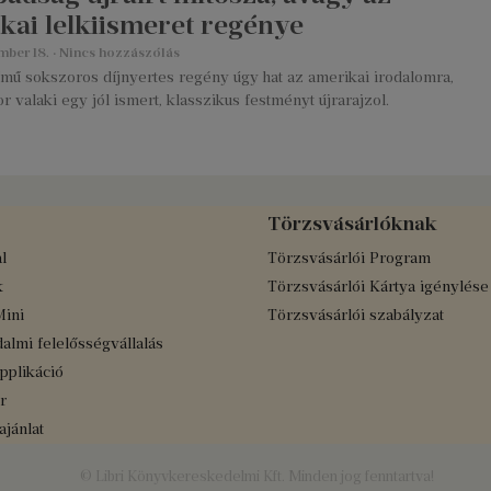
kai lelkiismeret regénye
mber 18.
Nincs hozzászólás
ímű sokszoros díjnyertes regény úgy hat az amerikai irodalomra,
r valaki egy jól ismert, klasszikus festményt újrarajzol.
Törzsvásárlóknak
l
Törzsvásárlói Program
k
Törzsvásárlói Kártya igénylése
Mini
Törzsvásárlói szabályzat
almi felelősségvállalás
applikáció
r
jánlat
© Libri Könyvkereskedelmi Kft. Minden jog fenntartva!