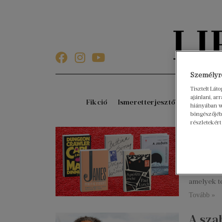
Személyre
Tisztelt Lát
ajánlani, a
Fikció
Ismeretterjesztő
Gyerekkö
hiányában w
böngészőjébe
részletekért
5 reg
megle
2025. dece
Az idei m
amelyek t
Tovább »
A sza