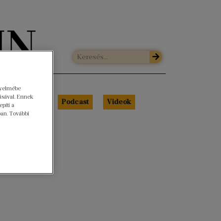
gyelmébe
ásával. Ennek
Libri Portré
Podcast
Videók
píti a
ban. További