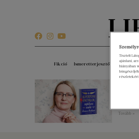
Személyre
Tisztelt Lát
ajánlani, a
Fikció
Ismeretterjesztő
Gyerekkö
hiányában w
böngészőjébe
részletekért
Olvas
2025. febru
Az alperto
hírhedt sze
Tovább »