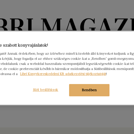
Könyvektől az olvasókig
 szabott könyvajánlatok!
ogató! Annak érdekében, hogy az ízléséhez minél közelebb álló könyveket tudjunk a fi
rra kérjük, hogy fogadja el az ehhez szükséges cookie-kat a „Rendben” gomb megnyom
nyvek
Interjúk
Beleolvasó
A hónap könyvei
HÍREK
eboldalunk csak a weboldal használata szempontjából legszükségesebb cookie-kat tele
, de cookie-preferenciáit később is bármikor módosíthatja a Sütibeállítások menüpont
 olvassa el a
Libri Könyvkereskedelmi Kft. adatkezelési tájékoztatóját
!
s bele Janice Hallet új könyvébe!
ár 10.
Nincs hozzászólás
Süti beállítások
Rendben
ni angyalok rejtélyes esete egy igazán fordulatos krimi, ami egy
kta sötét múltját tárja fel.