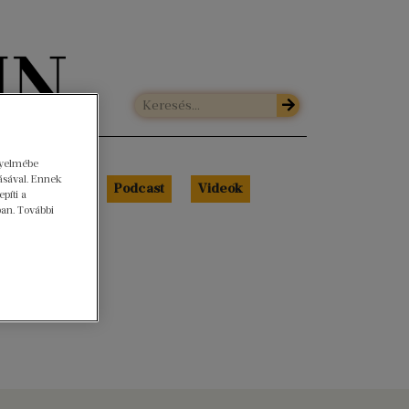
gyelmébe
ásával. Ennek
Libri Portré
Podcast
Videók
píti a
ban. További