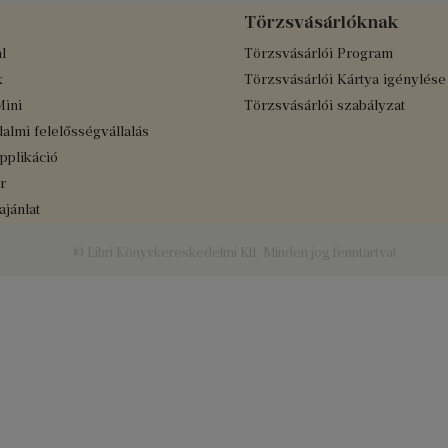
Törzsvásárlóknak
l
Törzsvásárlói Program
k
Törzsvásárlói Kártya igénylése
Mini
Törzsvásárlói szabályzat
almi felelősségvállalás
applikáció
r
jánlat
© Libri Könyvkereskedelmi Kft. Minden jog fenntartva!