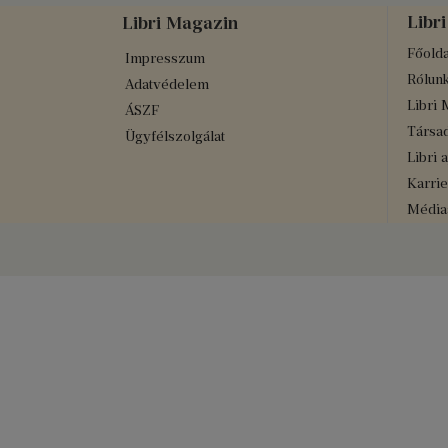
Libri
Libri Magazin
Főolda
Impresszum
Rólun
Adatvédelem
Libri 
ÁSZF
Társad
Ügyfélszolgálat
Libri 
Karrie
Médiaa