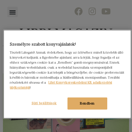
Személyre szabott könyvajánlatok!
Könyvektől az olvasókig
Tisztelt Látogató! Annak érdekében, hogy az ízléséhez minél közelebb álló
könyveket tudjunk a figyelmébe ajánlani, arra kérjük, hogy fogadja el az
ehhez szükséges cookie-kat a „Rendben” gomb megnyomásával. Ennek
hiányában weboldalunk csak a weboldal használata szempontjából
legszükségesebb cookie-kat telepíti a böngészőjébe, de cookie-preferenciáit
később is bármikor módosíthatja a Sütibeállítások menüpontban. További
részletekért olvassa el a
Libri Könyvkereskedelmi Kft. adatkezelési
tájékoztatóját
!
Süti beállítások
Rendben