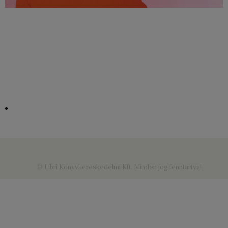
© Libri Könyvkereskedelmi Kft. Minden jog fenntartva!