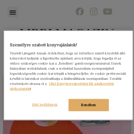
Személyre szabott könyvajánlatok!
Könyvektől az olvasókig
Tisztelt Látogató! Annak érdekében, hogy az ízléséhez minél közelebb álló
könyveket tudjunk a figyelmébe ajánlani, arra kérjük, hogy fogadja el az
ehhez szükséges cookie-kat a „Rendben” gomb megnyomásával. Ennek
hiányában weboldalunk csak a weboldal használata szempontjából
legszükségesebb cookie-kat telepíti a böngészőjébe, de cookie-preferenciáit
később is bármikor módosíthatja a Sütibeállítások menüpontban. További
részletekért olvassa el a
Libri Könyvkereskedelmi Kft. adatkezelési
tájékoztatóját
!
Süti beállítások
Rendben