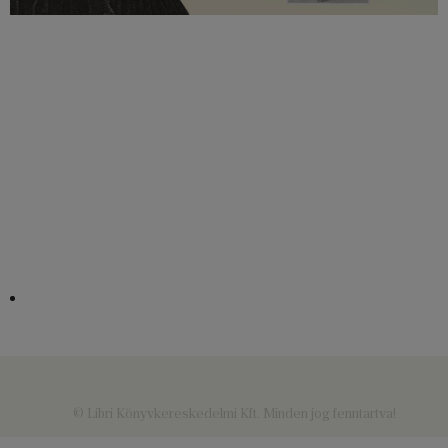
© Libri Könyvkereskedelmi Kft. Minden jog fenntartva!