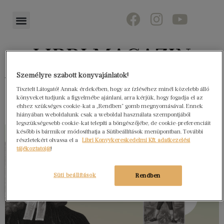
Személyre szabott könyvajánlatok!
Könyvektől az olvasókig
Tisztelt Látogató! Annak érdekében, hogy az ízléséhez minél közelebb álló
könyveket tudjunk a figyelmébe ajánlani, arra kérjük, hogy fogadja el az
ehhez szükséges cookie-kat a „Rendben” gomb megnyomásával. Ennek
hiányában weboldalunk csak a weboldal használata szempontjából
legszükségesebb cookie-kat telepíti a böngészőjébe, de cookie-preferenciáit
később is bármikor módosíthatja a Sütibeállítások menüpontban. További
részletekért olvassa el a
Libri Könyvkereskedelmi Kft. adatkezelési
tájékoztatóját
!
Süti beállítások
Rendben