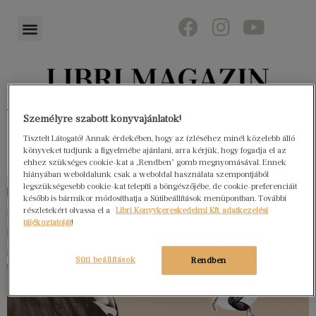
Könyvektől az olvasókig
Személyre szabott könyvajánlatok!
Tisztelt Látogató! Annak érdekében, hogy az ízléséhez minél közelebb álló
könyveket tudjunk a figyelmébe ajánlani, arra kérjük, hogy fogadja el az
ehhez szükséges cookie-kat a „Rendben” gomb megnyomásával. Ennek
hiányában weboldalunk csak a weboldal használata szempontjából
legszükségesebb cookie-kat telepíti a böngészőjébe, de cookie-preferenciáit
később is bármikor módosíthatja a Sütibeállítások menüpontban. További
részletekért olvassa el a
Libri Könyvkereskedelmi Kft. adatkezelési
tájékoztatóját
!
Süti beállítások
Rendben