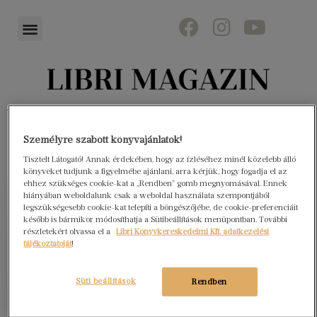
Könyvektől az olvasókig
Személyre szabott könyvajánlatok!
Tisztelt Látogató! Annak érdekében, hogy az ízléséhez minél közelebb álló
könyveket tudjunk a figyelmébe ajánlani, arra kérjük, hogy fogadja el az
ehhez szükséges cookie-kat a „Rendben” gomb megnyomásával. Ennek
hiányában weboldalunk csak a weboldal használata szempontjából
legszükségesebb cookie-kat telepíti a böngészőjébe, de cookie-preferenciáit
később is bármikor módosíthatja a Sütibeállítások menüpontban. További
részletekért olvassa el a
Libri Könyvkereskedelmi Kft. adatkezelési
tájékoztatóját
!
Süti beállítások
Rendben