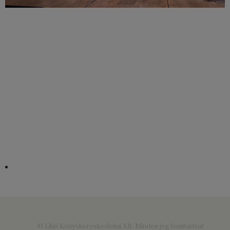
© Libri Könyvkereskedelmi Kft. Minden jog fenntartva!