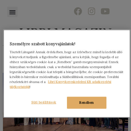
Személyre szabott könyvajánlatok!
Könyvektől az olvasókig
Tisztelt Látogató! Annak érdekében, hogy az ízléséhez minél közelebb álló
könyveket tudjunk a figyelmébe ajánlani, arra kérjük, hogy fogadja el az
ehhez szükséges cookie-kat a „Rendben” gomb megnyomásával. Ennek
hiányában weboldalunk csak a weboldal használata szempontjából
legszükségesebb cookie-kat telepíti a böngészőjébe, de cookie-preferenciáit
később is bármikor módosíthatja a Sütibeállítások menüpontban. További
részletekért olvassa el a
Libri Könyvkereskedelmi Kft. adatkezelési
tájékoztatóját
!
Süti beállítások
Rendben