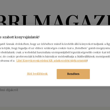
Könyvektől az olvasókig
 szabott könyvajánlatok!
ogató! Annak érdekében, hogy az ízléséhez minél közelebb álló könyveket tudjunk a fi
rra kérjük, hogy fogadja el az ehhez szükséges cookie-kat a „Rendben” gomb megnyom
nyvek
Interjúk
Beleolvasó
A hónap könyvei
HÍREK
eboldalunk csak a weboldal használata szempontjából legszükségesebb cookie-kat tele
, de cookie-preferenciáit később is bármikor módosíthatja a Sütibeállítások menüpont
 olvassa el a
Libri Könyvkereskedelmi Kft. adatkezelési tájékoztatóját
!
zbejáró – Beszélgetés a kortárs
lomról – interjú Lakatos Mátéval
Süti beállítások
Rendben
s 27.
Nincs hozzászólás
ám azt mondta, akinek hosszú a haja, az író” – Lakatos Máté a
almi díjakról