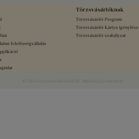
Törzsvásárlóknak
l
Törzsvásárlói Program
k
Törzsvásárlói Kártya igénylése
Mini
Törzsvásárlói szabályzat
almi felelősségvállalás
applikáció
r
jánlat
© Libri Könyvkereskedelmi Kft. Minden jog fenntartva!