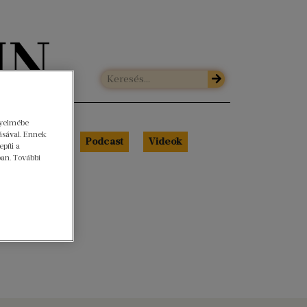
gyelmébe
ásával. Ennek
Libri Portré
Podcast
Videók
píti a
ban. További