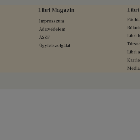
Libri
Libri Magazin
Főolda
Impresszum
Rólun
Adatvédelem
Libri 
ÁSZF
Társad
Ügyfélszolgálat
Libri 
Karrie
Médiaa