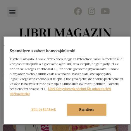
Könyvektől az olvasókig
Személyre szabott könyvajánlatok!
Tisztelt Látogató! Annak érdekében, hogy az ízléséhez minél közelebb álló
könyveket tudjunk a figyelmébe ajánlani, arra kérjük, hogy fogadja el az
ehhez szükséges cookie-kat a „Rendben” gomb megnyomásával. Ennek
hiányában weboldalunk csak a weboldal használata szempontjából
legszükségesebb cookie-kat telepíti a böngészőjébe, de cookie-preferenciáit
később is bármikor módosíthatja a Sütibeállítások menüpontban. További
részletekért olvassa el a
Libri Könyvkereskedelmi Kft. adatkezelési
tájékoztatóját
!
Süti beállítások
Rendben