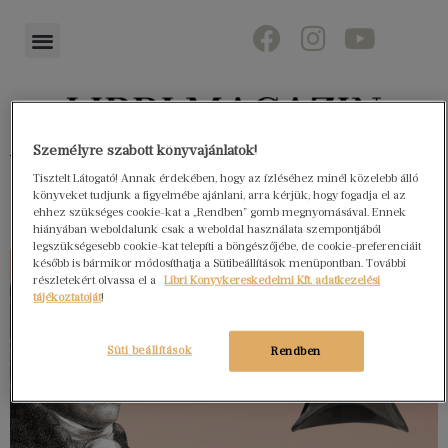
Személyre szabott könyvajánlatok!
Könyvektől az olvasókig
Tisztelt Látogató! Annak érdekében, hogy az ízléséhez minél közelebb álló
könyveket tudjunk a figyelmébe ajánlani, arra kérjük, hogy fogadja el az
ehhez szükséges cookie-kat a „Rendben” gomb megnyomásával. Ennek
hiányában weboldalunk csak a weboldal használata szempontjából
legszükségesebb cookie-kat telepíti a böngészőjébe, de cookie-preferenciáit
később is bármikor módosíthatja a Sütibeállítások menüpontban. További
részletekért olvassa el a
Libri Könyvkereskedelmi Kft. adatkezelési
tájékoztatóját
!
Süti beállítások
Rendben