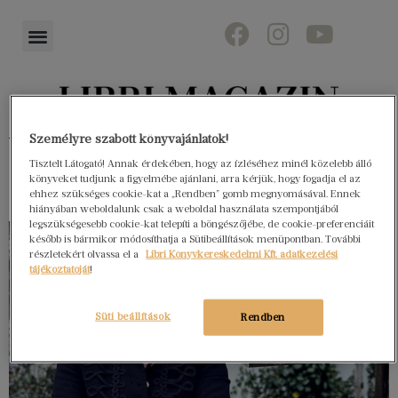
Könyvektől az olvasókig
Személyre szabott könyvajánlatok!
Tisztelt Látogató! Annak érdekében, hogy az ízléséhez minél közelebb álló
könyveket tudjunk a figyelmébe ajánlani, arra kérjük, hogy fogadja el az
ehhez szükséges cookie-kat a „Rendben” gomb megnyomásával. Ennek
hiányában weboldalunk csak a weboldal használata szempontjából
legszükségesebb cookie-kat telepíti a böngészőjébe, de cookie-preferenciáit
később is bármikor módosíthatja a Sütibeállítások menüpontban. További
részletekért olvassa el a
Libri Könyvkereskedelmi Kft. adatkezelési
tájékoztatóját
!
Süti beállítások
Rendben