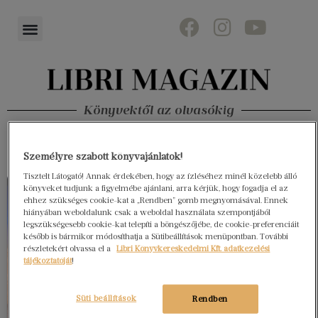
Könyvektől az olvasókig
Személyre szabott könyvajánlatok!
Tisztelt Látogató! Annak érdekében, hogy az ízléséhez minél közelebb álló
könyveket tudjunk a figyelmébe ajánlani, arra kérjük, hogy fogadja el az
ehhez szükséges cookie-kat a „Rendben” gomb megnyomásával. Ennek
hiányában weboldalunk csak a weboldal használata szempontjából
legszükségesebb cookie-kat telepíti a böngészőjébe, de cookie-preferenciáit
később is bármikor módosíthatja a Sütibeállítások menüpontban. További
részletekért olvassa el a
Libri Könyvkereskedelmi Kft. adatkezelési
tájékoztatóját
!
Süti beállítások
Rendben