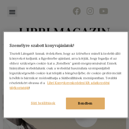
Könyvektől az olvasókig
Személyre szabott könyvajánlatok!
Tisztelt Látogató! Annak érdekében, hogy az ízléséhez minél közelebb álló
könyveket tudjunk a figyelmébe ajánlani, arra kérjük, hogy fogadja el az
ehhez szükséges cookie-kat a „Rendben” gomb megnyomásával. Ennek
hiányában weboldalunk csak a weboldal használata szempontjából
legszükségesebb cookie-kat telepíti a böngészőjébe, de cookie-preferenciáit
később is bármikor módosíthatja a Sütibeállítások menüpontban. További
részletekért olvassa el a
Libri Könyvkereskedelmi Kft. adatkezelési
tájékoztatóját
!
Süti beállítások
Rendben