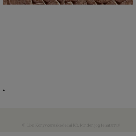
© Libri Könyvkereskedelmi Kft. Minden jog fenntartva!