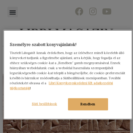
Személyre szabott könyvajánlatok!
Könyvektől az olvasókig
Tisztelt Látogató! Annak érdekében, hogy az ízléséhez minél közelebb álló
könyveket tudjunk a figyelmébe ajánlani, arra kérjük, hogy fogadja el az
ehhez szükséges cookie-kat a „Rendben” gomb megnyomásával. Ennek
hiányában weboldalunk csak a weboldal használata szempontjából
legszükségesebb cookie-kat telepíti a böngészőjébe, de cookie-preferenciáit
később is bármikor módosíthatja a Sütibeállítások menüpontban. További
részletekért olvassa el a
Libri Könyvkereskedelmi Kft. adatkezelési
tájékoztatóját
!
Süti beállítások
Rendben