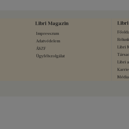
Libri
Libri Magazin
Főolda
Impresszum
Rólun
Adatvédelem
Libri 
ÁSZF
Társad
Ügyfélszolgálat
Libri 
Karrie
Médiaa