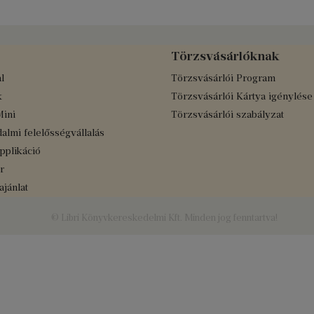
Törzsvásárlóknak
l
Törzsvásárlói Program
k
Törzsvásárlói Kártya igénylése
Mini
Törzsvásárlói szabályzat
almi felelősségvállalás
applikáció
r
jánlat
© Libri Könyvkereskedelmi Kft. Minden jog fenntartva!