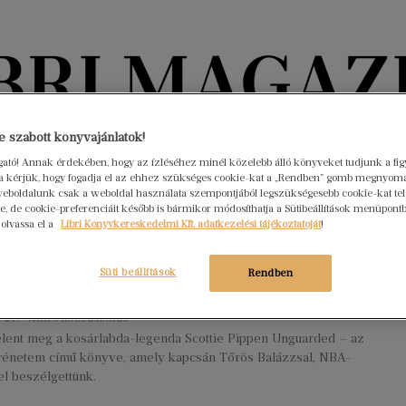
Könyvektől az olvasókig
 szabott könyvajánlatok!
ogató! Annak érdekében, hogy az ízléséhez minél közelebb álló könyveket tudjunk a fi
rra kérjük, hogy fogadja el az ehhez szükséges cookie-kat a „Rendben” gomb megnyom
nyvek
Interjúk
Beleolvasó
A hónap könyvei
HÍREK
eboldalunk csak a weboldal használata szempontjából legszükségesebb cookie-kat tele
, de cookie-preferenciáit később is bármikor módosíthatja a Sütibeállítások menüpont
 olvassa el a
Libri Könyvkereskedelmi Kft. adatkezelési tájékoztatóját
!
egenda a kisebbrendűség fogságában
ttie Pippen könyvéről kérdeztük
Süti beállítások
Rendben
 Balázst
s 27.
Nincs hozzászólás
lent meg a kosárlabda-legenda Scottie Pippen Unguarded – az
örénetem című könyve, amely kapcsán Tőrös Balázzsal, NBA-
l beszélgettünk.