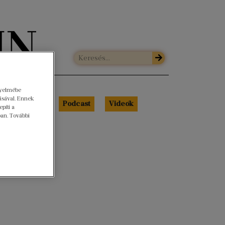
gyelmébe
ásával. Ennek
Libri Portré
Podcast
Videók
píti a
ban. További