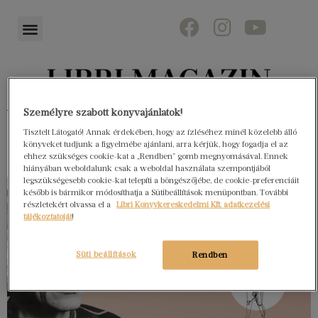
Könyvektől az olvasókig
Személyre szabott könyvajánlatok!
Tisztelt Látogató! Annak érdekében, hogy az ízléséhez minél közelebb álló
könyveket tudjunk a figyelmébe ajánlani, arra kérjük, hogy fogadja el az
ehhez szükséges cookie-kat a „Rendben” gomb megnyomásával. Ennek
hiányában weboldalunk csak a weboldal használata szempontjából
legszükségesebb cookie-kat telepíti a böngészőjébe, de cookie-preferenciáit
később is bármikor módosíthatja a Sütibeállítások menüpontban. További
részletekért olvassa el a
Libri Könyvkereskedelmi Kft. adatkezelési
tájékoztatóját
!
Süti beállítások
Rendben