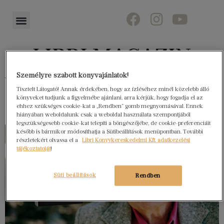
Személyre szabott könyvajánlatok!
Könyvektől az olvasókig
Tisztelt Látogató! Annak érdekében, hogy az ízléséhez minél közelebb álló
könyveket tudjunk a figyelmébe ajánlani, arra kérjük, hogy fogadja el az
ehhez szükséges cookie-kat a „Rendben” gomb megnyomásával. Ennek
hiányában weboldalunk csak a weboldal használata szempontjából
legszükségesebb cookie-kat telepíti a böngészőjébe, de cookie-preferenciáit
később is bármikor módosíthatja a Sütibeállítások menüpontban. További
részletekért olvassa el a
Libri Könyvkereskedelmi Kft. adatkezelési
tájékoztatóját
!
Süti beállítások
Rendben