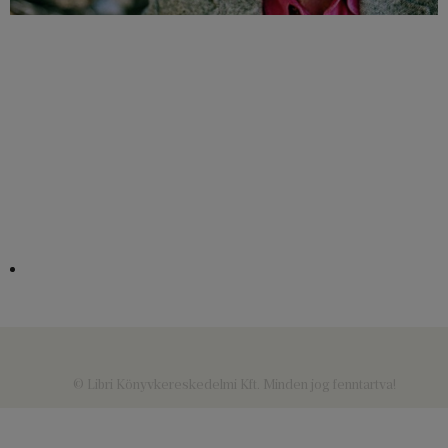
© Libri Könyvkereskedelmi Kft. Minden jog fenntartva!