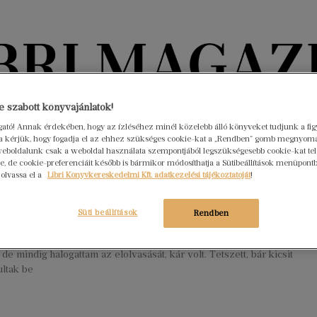
Könyvektől az olvasókig
 szabott könyvajánlatok!
ogató! Annak érdekében, hogy az ízléséhez minél közelebb álló könyveket tudjunk a fi
rra kérjük, hogy fogadja el az ehhez szükséges cookie-kat a „Rendben” gomb megnyom
nyvek
Interjúk
Beleolvasó
A hónap könyvei
HÍREK
eboldalunk csak a weboldal használata szempontjából legszükségesebb cookie-kat tele
, de cookie-preferenciáit később is bármikor módosíthatja a Sütibeállítások menüpont
 olvassa el a
Libri Könyvkereskedelmi Kft. adatkezelési tájékoztatóját
!
zis
s 9.
Nincs hozzászólás
Süti beállítások
Rendben
rl href=”https://www.libri.hu/libri-magazin-termeklista/?
5B%5D=2700966″ cache=”0″] Már egy ideje a polcon csücsült
, de mindig halogattam az elolvasását, kár volt. Tetszett, bár kicsit
ultak be