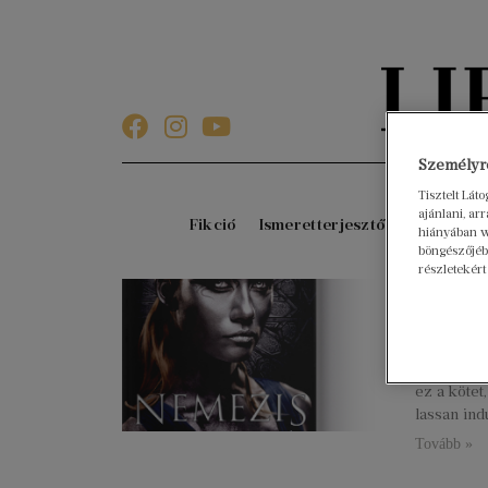
Személyre
Tisztelt Lát
ajánlani, a
Fikció
Ismeretterjesztő
Gyerekkö
hiányában w
böngészőjébe
részletekért
Neme
2020. máju
[include-u
cikkszam%
ez a kötet
lassan ind
Tovább »