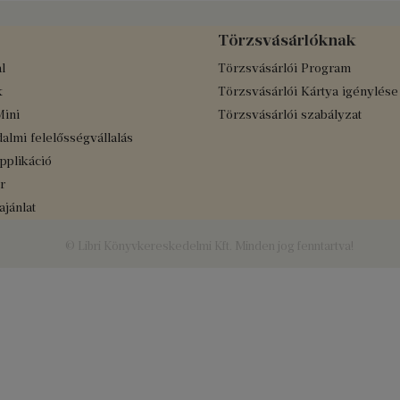
Törzsvásárlóknak
l
Törzsvásárlói Program
k
Törzsvásárlói Kártya igénylése
Mini
Törzsvásárlói szabályzat
almi felelősségvállalás
applikáció
r
jánlat
© Libri Könyvkereskedelmi Kft. Minden jog fenntartva!