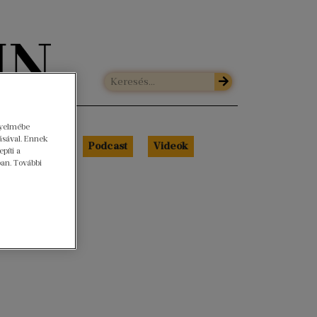
gyelmébe
ásával. Ennek
Libri Portré
Podcast
Videók
píti a
ban. További