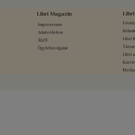
Libri
Libri Magazin
Főolda
Impresszum
Rólun
Adatvédelem
Libri 
ÁSZF
Társad
Ügyfélszolgálat
Libri 
Karrie
Médiaa