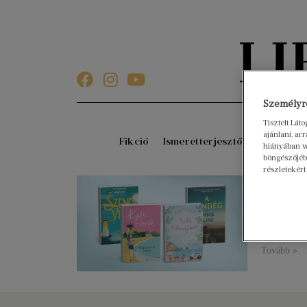
Személyre
Tisztelt Lát
ajánlani, a
Fikció
Ismeretterjesztő
Gyerekkö
hiányában w
böngészőjébe
részletekért
Könny
2025. júniu
A strandi
parkokban,
Tovább »