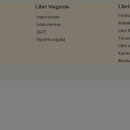
Libri
Libri Magazin
Főolda
Impresszum
Rólun
Adatvédelem
Libri 
ÁSZF
Társad
Ügyfélszolgálat
Libri 
Karrie
Médiaa