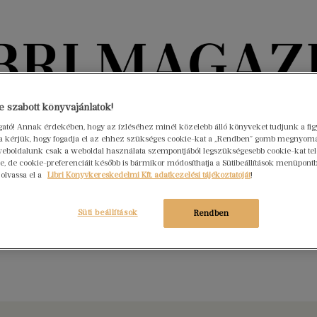
Könyvektől az olvasókig
 szabott könyvajánlatok!
ogató! Annak érdekében, hogy az ízléséhez minél közelebb álló könyveket tudjunk a fi
rra kérjük, hogy fogadja el az ehhez szükséges cookie-kat a „Rendben” gomb megnyom
nyvek
Interjúk
Beleolvasó
A hónap könyvei
HÍREK
eboldalunk csak a weboldal használata szempontjából legszükségesebb cookie-kat tele
, de cookie-preferenciáit később is bármikor módosíthatja a Sütibeállítások menüpont
 olvassa el a
Libri Könyvkereskedelmi Kft. adatkezelési tájékoztatóját
!
ed olvasmányok a jó időre
s 14.
Nincs hozzászólás
Süti beállítások
Rendben
dőre még várnunk kell, de a madárcsicsergéstől hangos
 illatokkal teli kertekben már nagyszerűen lehet olvasni.