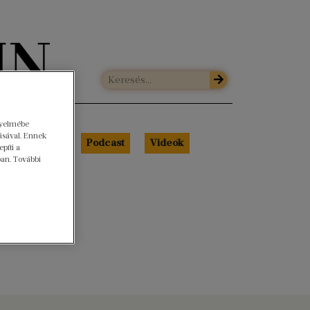
gyelmébe
ásával. Ennek
Libri Portré
Podcast
Videók
píti a
ban. További