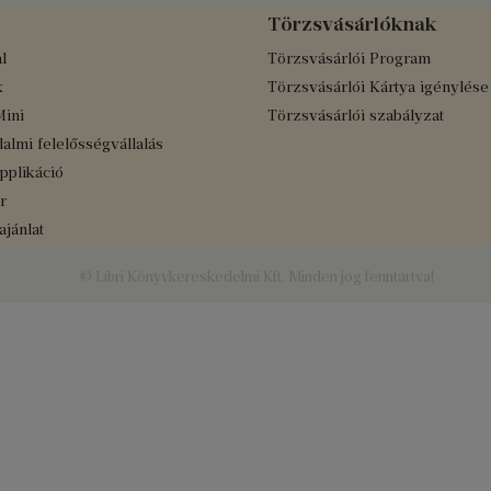
Törzsvásárlóknak
l
Törzsvásárlói Program
k
Törzsvásárlói Kártya igénylése
Mini
Törzsvásárlói szabályzat
almi felelősségvállalás
applikáció
r
jánlat
© Libri Könyvkereskedelmi Kft. Minden jog fenntartva!