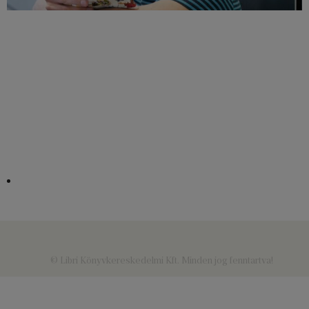
© Libri Könyvkereskedelmi Kft. Minden jog fenntartva!