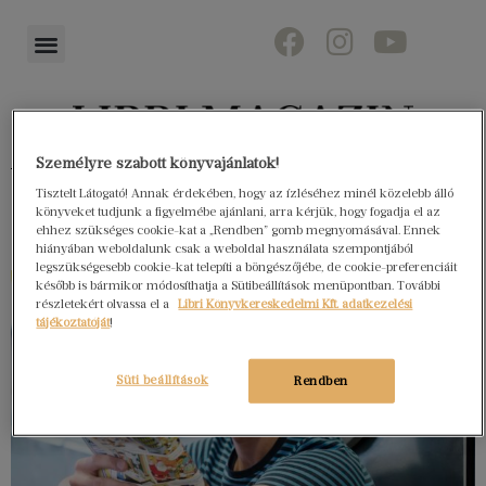
Személyre szabott könyvajánlatok!
Könyvektől az olvasókig
Tisztelt Látogató! Annak érdekében, hogy az ízléséhez minél közelebb álló
könyveket tudjunk a figyelmébe ajánlani, arra kérjük, hogy fogadja el az
ehhez szükséges cookie-kat a „Rendben” gomb megnyomásával. Ennek
hiányában weboldalunk csak a weboldal használata szempontjából
legszükségesebb cookie-kat telepíti a böngészőjébe, de cookie-preferenciáit
később is bármikor módosíthatja a Sütibeállítások menüpontban. További
részletekért olvassa el a
Libri Könyvkereskedelmi Kft. adatkezelési
tájékoztatóját
!
Süti beállítások
Rendben