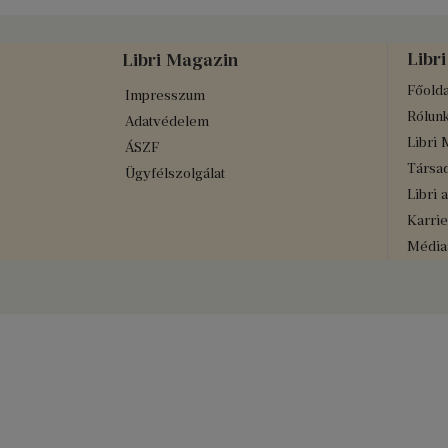
Libri
Libri Magazin
Főolda
Impresszum
Rólun
Adatvédelem
Libri 
ÁSZF
Társad
Ügyfélszolgálat
Libri 
Karrie
Médiaa