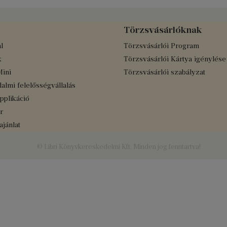
Törzsvásárlóknak
l
Törzsvásárlói Program
k
Törzsvásárlói Kártya igénylése
Mini
Törzsvásárlói szabályzat
almi felelősségvállalás
applikáció
r
jánlat
© Libri Könyvkereskedelmi Kft. Minden jog fenntartva!