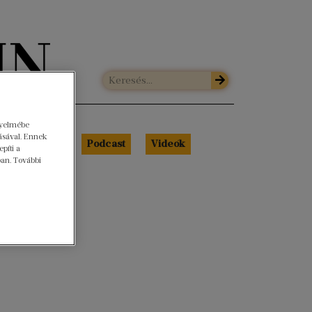
gyelmébe
ásával. Ennek
Libri Portré
Podcast
Videók
píti a
ban. További