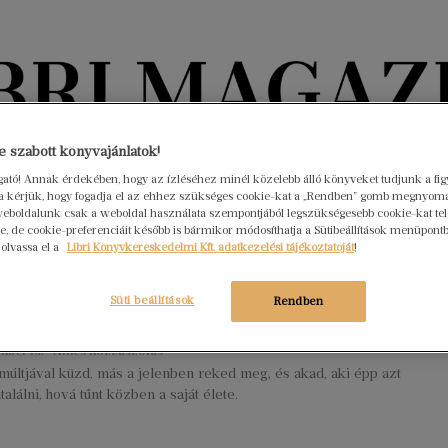
Könyvektől az olvasókig
 szabott könyvajánlatok!
ogató! Annak érdekében, hogy az ízléséhez minél közelebb álló könyveket tudjunk a fi
rra kérjük, hogy fogadja el az ehhez szükséges cookie-kat a „Rendben” gomb megnyom
nyvek
Interjúk
Beleolvasó
A hónap könyvei
HÍREK
eboldalunk csak a weboldal használata szempontjából legszükségesebb cookie-kat tele
, de cookie-preferenciáit később is bármikor módosíthatja a Sütibeállítások menüpont
 olvassa el a
Libri Könyvkereskedelmi Kft. adatkezelési tájékoztatóját
!
önyv, ha épp nem tudod, mit kezdj
dal – de még nincs kedved terápiára
Süti beállítások
Rendben
mber 15.
Nincs hozzászólás
 múltjával küzd, más a jelenben reked meg, és akad, aki épp azt
találni, hová tűnt közben a saját élete.