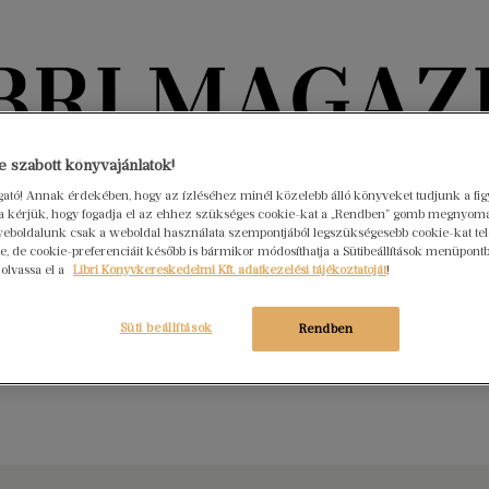
Könyvektől az olvasókig
 szabott könyvajánlatok!
ogató! Annak érdekében, hogy az ízléséhez minél közelebb álló könyveket tudjunk a fi
rra kérjük, hogy fogadja el az ehhez szükséges cookie-kat a „Rendben” gomb megnyom
nyvek
Interjúk
Beleolvasó
A hónap könyvei
HÍREK
eboldalunk csak a weboldal használata szempontjából legszükségesebb cookie-kat tele
, de cookie-preferenciáit később is bármikor módosíthatja a Sütibeállítások menüpont
 olvassa el a
Libri Könyvkereskedelmi Kft. adatkezelési tájékoztatóját
!
icks for March
us 1.
Nincs hozzászólás
Süti beállítások
Rendben
s fiction, politics, history, or science, Libri is keeping a keen eye
trending in the world. Based on the well-renowned best sellers