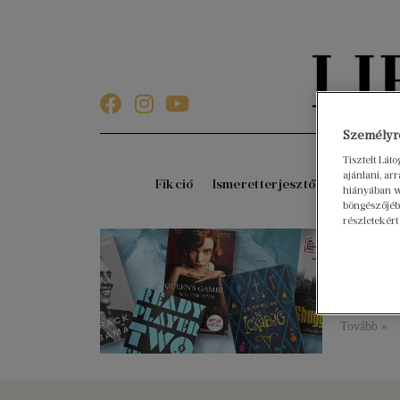
Személyre
Tisztelt Lát
ajánlani, a
Fikció
Ismeretterjesztő
Gyerekkö
hiányában w
böngészőjébe
részletekért
Our p
2021. márci
Whether it’
on what’s 
Tovább »