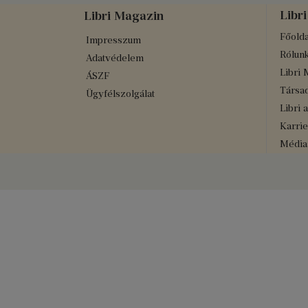
Libri
Libri Magazin
Főolda
Impresszum
Rólun
Adatvédelem
Libri 
ÁSZF
Társad
Ügyfélszolgálat
Libri 
Karrie
Médiaa