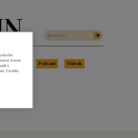
gyelmébe
ásával. Ennek
Libri Portré
Podcast
Videók
píti a
ban. További