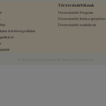
Törzsvásárlóknak
l
Törzsvásárlói Program
k
Törzsvásárlói Kártya igénylése
Mini
Törzsvásárlói szabályzat
almi felelősségvállalás
applikáció
r
jánlat
© Libri Könyvkereskedelmi Kft. Minden jog fenntartva!