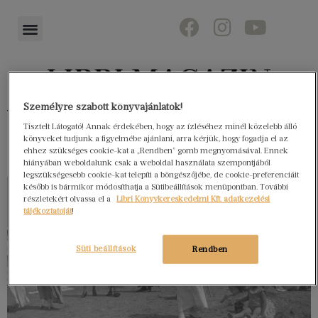
Személyre szabott könyvajánlatok!
Könyvektől az olvasókig
Tisztelt Látogató! Annak érdekében, hogy az ízléséhez minél közelebb álló
könyveket tudjunk a figyelmébe ajánlani, arra kérjük, hogy fogadja el az
ehhez szükséges cookie-kat a „Rendben” gomb megnyomásával. Ennek
hiányában weboldalunk csak a weboldal használata szempontjából
legszükségesebb cookie-kat telepíti a böngészőjébe, de cookie-preferenciáit
később is bármikor módosíthatja a Sütibeállítások menüpontban. További
részletekért olvassa el a
Libri Könyvkereskedelmi Kft. adatkezelési
tájékoztatóját
!
Süti beállítások
Rendben