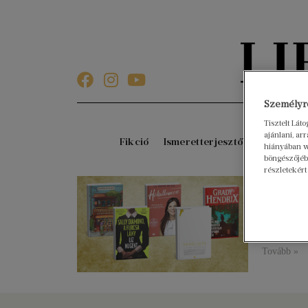
Személyre
Tisztelt Lát
ajánlani, a
Fikció
Ismeretterjesztő
Gyerekkö
hiányában w
böngészőjébe
részletekért
Ezeke
2026. áprili
Végre bekö
vágyunk a 
Tovább »