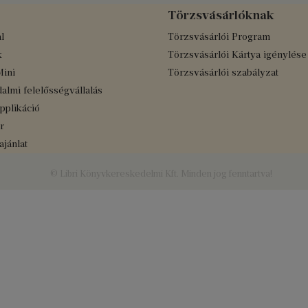
Törzsvásárlóknak
l
Törzsvásárlói Program
k
Törzsvásárlói Kártya igénylése
Mini
Törzsvásárlói szabályzat
almi felelősségvállalás
applikáció
r
jánlat
© Libri Könyvkereskedelmi Kft. Minden jog fenntartva!