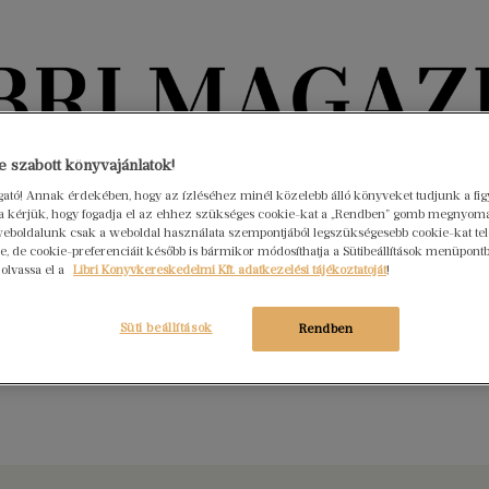
Könyvektől az olvasókig
 szabott könyvajánlatok!
ogató! Annak érdekében, hogy az ízléséhez minél közelebb álló könyveket tudjunk a fi
rra kérjük, hogy fogadja el az ehhez szükséges cookie-kat a „Rendben” gomb megnyom
nyvek
Interjúk
Beleolvasó
A hónap könyvei
HÍREK
eboldalunk csak a weboldal használata szempontjából legszükségesebb cookie-kat tele
, de cookie-preferenciáit később is bármikor módosíthatja a Sütibeállítások menüpont
 olvassa el a
Libri Könyvkereskedelmi Kft. adatkezelési tájékoztatóját
!
t a könyveket ajánlottuk márciusban
s 2.
Nincs hozzászólás
Süti beállítások
Rendben
szöntött a március és felráz minket téli álomból, egyre inkább
friss történetekre is.