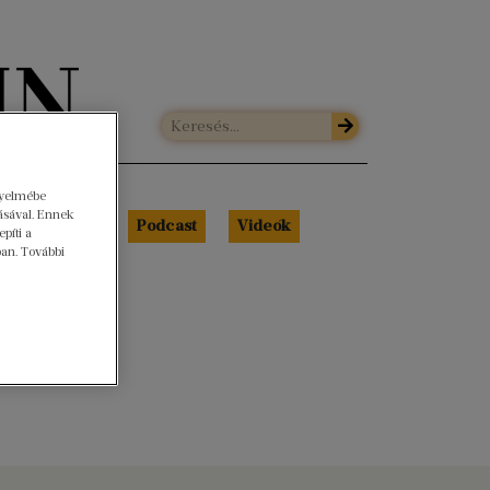
gyelmébe
ásával. Ennek
Libri Portré
Podcast
Videók
píti a
ban. További