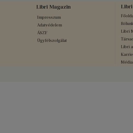
Libri
Libri Magazin
Főolda
Impresszum
Rólun
Adatvédelem
Libri 
ÁSZF
Társad
Ügyfélszolgálat
Libri 
Karrie
Médiaa