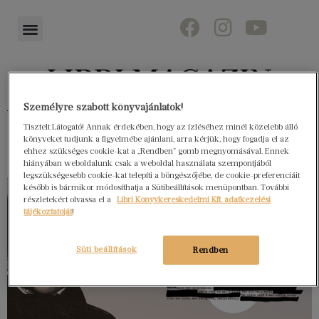
Személyre szabott könyvajánlatok!
Könyvektől az olvasókig
Tisztelt Látogató! Annak érdekében, hogy az ízléséhez minél közelebb álló
könyveket tudjunk a figyelmébe ajánlani, arra kérjük, hogy fogadja el az
ehhez szükséges cookie-kat a „Rendben” gomb megnyomásával. Ennek
hiányában weboldalunk csak a weboldal használata szempontjából
legszükségesebb cookie-kat telepíti a böngészőjébe, de cookie-preferenciáit
később is bármikor módosíthatja a Sütibeállítások menüpontban. További
részletekért olvassa el a
Libri Könyvkereskedelmi Kft. adatkezelési
tájékoztatóját
!
Süti beállítások
Rendben