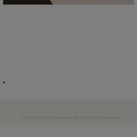
© Libri Könyvkereskedelmi Kft. Minden jog fenntartva!