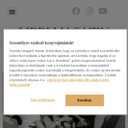
Személyre szabott könyvajánlatok!
Könyvektől az olvasókig
Tisztelt Látogató! Annak érdekében, hogy az ízléséhez minél közelebb álló
könyveket tudjunk a figyelmébe ajánlani, arra kérjük, hogy fogadja el az
ehhez szükséges cookie-kat a „Rendben” gomb megnyomásával. Ennek
hiányában weboldalunk csak a weboldal használata szempontjából
legszükségesebb cookie-kat telepíti a böngészőjébe, de cookie-preferenciáit
később is bármikor módosíthatja a Sütibeállítások menüpontban. További
részletekért olvassa el a
Libri Könyvkereskedelmi Kft. adatkezelési
tájékoztatóját
!
Süti beállítások
Rendben