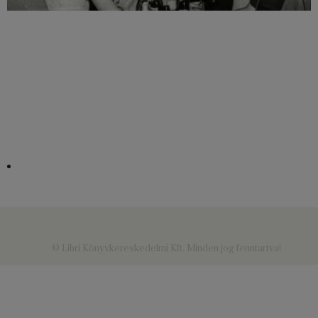
© Libri Könyvkereskedelmi Kft. Minden jog fenntartva!