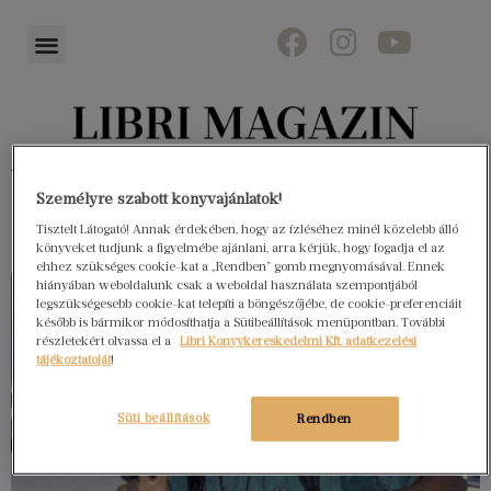
Könyvektől az olvasókig
Személyre szabott könyvajánlatok!
Tisztelt Látogató! Annak érdekében, hogy az ízléséhez minél közelebb álló
könyveket tudjunk a figyelmébe ajánlani, arra kérjük, hogy fogadja el az
ehhez szükséges cookie-kat a „Rendben” gomb megnyomásával. Ennek
hiányában weboldalunk csak a weboldal használata szempontjából
legszükségesebb cookie-kat telepíti a böngészőjébe, de cookie-preferenciáit
később is bármikor módosíthatja a Sütibeállítások menüpontban. További
részletekért olvassa el a
Libri Könyvkereskedelmi Kft. adatkezelési
tájékoztatóját
!
Süti beállítások
Rendben