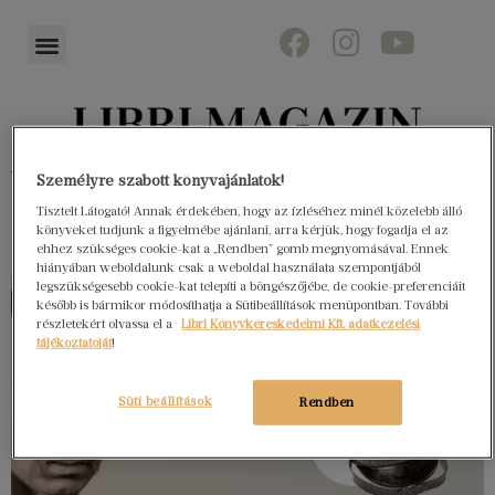
Könyvektől az olvasókig
Személyre szabott könyvajánlatok!
Tisztelt Látogató! Annak érdekében, hogy az ízléséhez minél közelebb álló
könyveket tudjunk a figyelmébe ajánlani, arra kérjük, hogy fogadja el az
ehhez szükséges cookie-kat a „Rendben” gomb megnyomásával. Ennek
hiányában weboldalunk csak a weboldal használata szempontjából
legszükségesebb cookie-kat telepíti a böngészőjébe, de cookie-preferenciáit
később is bármikor módosíthatja a Sütibeállítások menüpontban. További
részletekért olvassa el a
Libri Könyvkereskedelmi Kft. adatkezelési
tájékoztatóját
!
Süti beállítások
Rendben