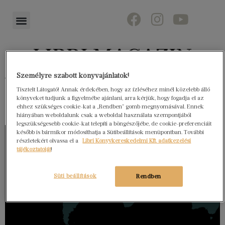
Személyre szabott könyvajánlatok!
Könyvektől az olvasókig
Tisztelt Látogató! Annak érdekében, hogy az ízléséhez minél közelebb álló
könyveket tudjunk a figyelmébe ajánlani, arra kérjük, hogy fogadja el az
ehhez szükséges cookie-kat a „Rendben” gomb megnyomásával. Ennek
hiányában weboldalunk csak a weboldal használata szempontjából
legszükségesebb cookie-kat telepíti a böngészőjébe, de cookie-preferenciáit
később is bármikor módosíthatja a Sütibeállítások menüpontban. További
részletekért olvassa el a
Libri Könyvkereskedelmi Kft. adatkezelési
tájékoztatóját
!
Süti beállítások
Rendben