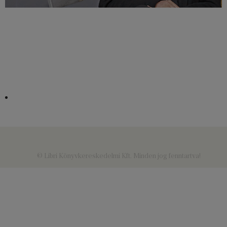
© Libri Könyvkereskedelmi Kft. Minden jog fenntartva!