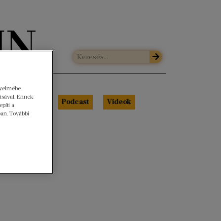
gyelmébe
ásával. Ennek
Libri Portré
Podcast
Videók
píti a
ban. További