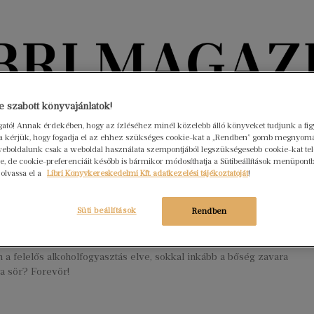
Könyvektől az olvasókig
 szabott könyvajánlatok!
ogató! Annak érdekében, hogy az ízléséhez minél közelebb álló könyveket tudjunk a fi
rra kérjük, hogy fogadja el az ehhez szükséges cookie-kat a „Rendben” gomb megnyom
nyvek
Interjúk
Beleolvasó
A hónap könyvei
HÍREK
eboldalunk csak a weboldal használata szempontjából legszükségesebb cookie-kat tele
, de cookie-preferenciáit később is bármikor módosíthatja a Sütibeállítások menüpont
 olvassa el a
Libri Könyvkereskedelmi Kft. adatkezelési tájékoztatóját
!
értékben gyógyszer… – alkoholgőzös
eket ajánlunk
Süti beállítások
Rendben
ár 18.
Nincs hozzászólás
tárgyául szolgáló két könyv kulcsszava a mérték. Nem is
 a felelős alkoholfogyasztás elve, sokkal inkább a bőség zavara
ra sör? Forevör!