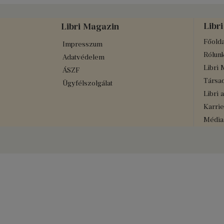
Libri
Libri Magazin
Főolda
Impresszum
Rólun
Adatvédelem
Libri 
ÁSZF
Társad
Ügyfélszolgálat
Libri 
Karrie
Médiaa