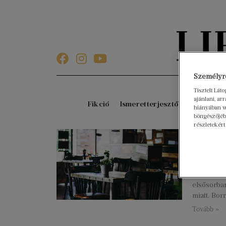
Személyre
Tisztelt Lát
ajánlani, a
Fikció
Ismeretterjesztő
Gyerekkö
hiányában w
böngészőjébe
részletekért
Kis m
kötet
2022. febru
Az ajánló 
elsősorban
miatt. Bor
Tovább »