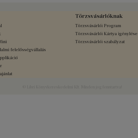
Törzsvásárlóknak
l
Törzsvásárlói Program
k
Törzsvásárlói Kártya igénylése
Mini
Törzsvásárlói szabályzat
almi felelősségvállalás
applikáció
r
jánlat
© Libri Könyvkereskedelmi Kft. Minden jog fenntartva!