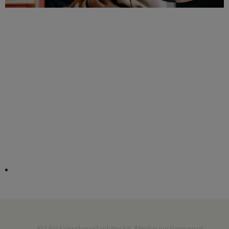
© Libri Könyvkereskedelmi Kft. Minden jog fenntartva!