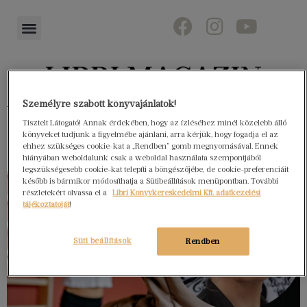
Személyre szabott könyvajánlatok!
Könyvektől az olvasókig
Tisztelt Látogató! Annak érdekében, hogy az ízléséhez minél közelebb álló
könyveket tudjunk a figyelmébe ajánlani, arra kérjük, hogy fogadja el az
ehhez szükséges cookie-kat a „Rendben” gomb megnyomásával. Ennek
hiányában weboldalunk csak a weboldal használata szempontjából
legszükségesebb cookie-kat telepíti a böngészőjébe, de cookie-preferenciáit
később is bármikor módosíthatja a Sütibeállítások menüpontban. További
részletekért olvassa el a
Libri Könyvkereskedelmi Kft. adatkezelési
tájékoztatóját
!
Süti beállítások
Rendben