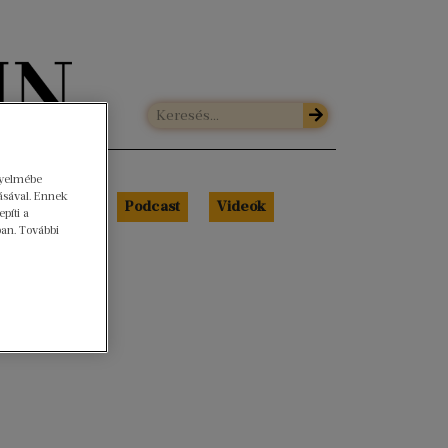
gyelmébe
ásával. Ennek
Libri Portré
Podcast
Videók
píti a
ban. További