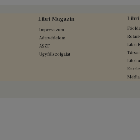
Libri
Libri Magazin
Főolda
Impresszum
Rólun
Adatvédelem
Libri 
ÁSZF
Társad
Ügyfélszolgálat
Libri 
Karrie
Médiaa