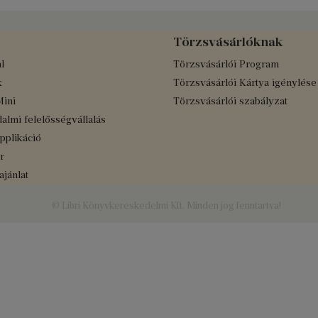
Törzsvásárlóknak
l
Törzsvásárlói Program
k
Törzsvásárlói Kártya igénylése
Mini
Törzsvásárlói szabályzat
almi felelősségvállalás
applikáció
r
jánlat
© Libri Könyvkereskedelmi Kft. Minden jog fenntartva!