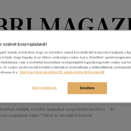
Könyvektől az olvasókig
 szabott könyvajánlatok!
ogató! Annak érdekében, hogy az ízléséhez minél közelebb álló könyveket tudjunk a fi
rra kérjük, hogy fogadja el az ehhez szükséges cookie-kat a „Rendben” gomb megnyom
nyvek
Interjúk
Beleolvasó
A hónap könyvei
HÍREK
eboldalunk csak a weboldal használata szempontjából legszükségesebb cookie-kat tele
, de cookie-preferenciáit később is bármikor módosíthatja a Sütibeállítások menüpont
 olvassa el a
Libri Könyvkereskedelmi Kft. adatkezelési tájékoztatóját
!
en fontosabb annál, ami mindennél
sabb” – interjú Stumpf-Biró Balázs
Süti beállítások
Rendben
omláskutatóval
r 21.
Nincs hozzászólás
krabban találjuk szembe magunkat nyugtalanító hírekkel – de
yan reagáljunk rájuk? Ebből az interjúból kiderül.