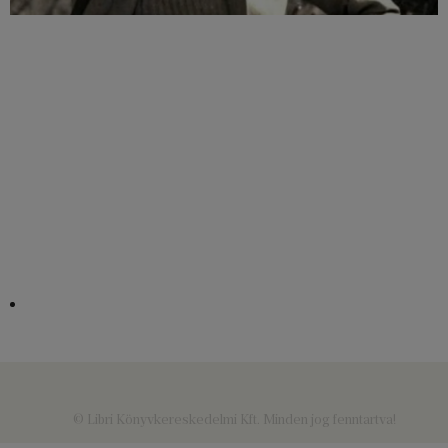
© Libri Könyvkereskedelmi Kft. Minden jog fenntartva!