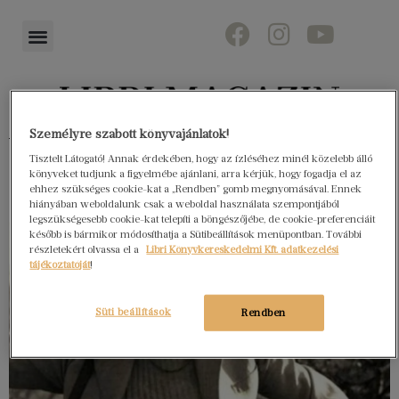
Személyre szabott könyvajánlatok!
Könyvektől az olvasókig
Tisztelt Látogató! Annak érdekében, hogy az ízléséhez minél közelebb álló
könyveket tudjunk a figyelmébe ajánlani, arra kérjük, hogy fogadja el az
ehhez szükséges cookie-kat a „Rendben” gomb megnyomásával. Ennek
hiányában weboldalunk csak a weboldal használata szempontjából
legszükségesebb cookie-kat telepíti a böngészőjébe, de cookie-preferenciáit
később is bármikor módosíthatja a Sütibeállítások menüpontban. További
részletekért olvassa el a
Libri Könyvkereskedelmi Kft. adatkezelési
tájékoztatóját
!
Süti beállítások
Rendben