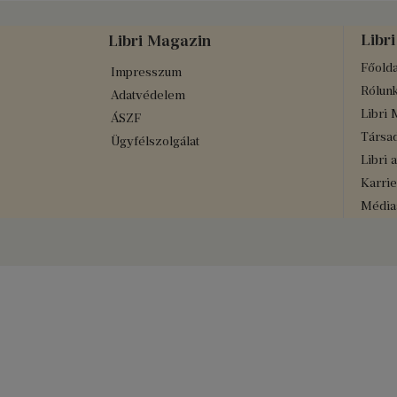
Libri
Libri Magazin
Főolda
Impresszum
Rólun
Adatvédelem
Libri 
ÁSZF
Társad
Ügyfélszolgálat
Libri 
Karrie
Médiaa