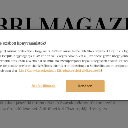
Könyvektől az olvasókig
 szabott könyvajánlatok!
ogató! Annak érdekében, hogy az ízléséhez minél közelebb álló könyveket tudjunk a fi
rra kérjük, hogy fogadja el az ehhez szükséges cookie-kat a „Rendben” gomb megnyom
nyvek
Interjúk
Beleolvasó
A hónap könyvei
HÍREK
eboldalunk csak a weboldal használata szempontjából legszükségesebb cookie-kat tele
, de cookie-preferenciáit később is bármikor módosíthatja a Sütibeállítások menüpont
 olvassa el a
Libri Könyvkereskedelmi Kft. adatkezelési tájékoztatóját
!
k kékben
sztus 12.
Nincs hozzászólás
Süti beállítások
Rendben
rl href=”https://www.libri.hu/libri-magazin-termeklista/?
5B%5D=2729820″ cache=”0″] Mindig is szerettem a
ltokban játszódó történeteket. A Szavak kékben részben ezért
el az érdeklődésemet. A történet két főszereplője Henry és