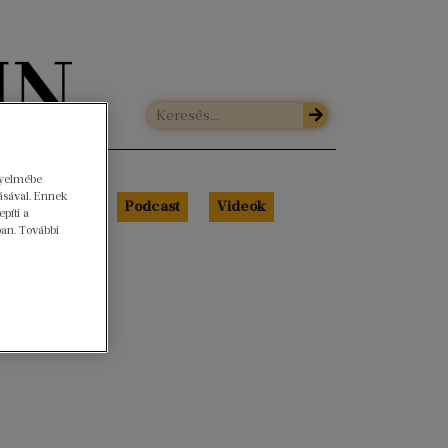
gyelmébe
ásával. Ennek
Libri Portré
Podcast
Videók
píti a
ban. További