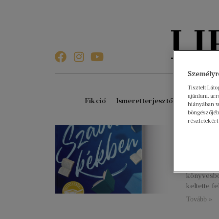
Személyre
Tisztelt Lát
ajánlani, a
Fikció
Ismeretterjesztő
Gyerekkö
hiányában w
böngészőjébe
részletekért
Szava
2020. augu
[include-u
cikkszam%
könyvesbo
keltette f
Tovább »