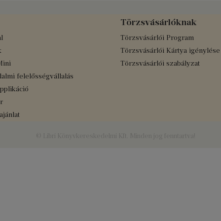
Törzsvásárlóknak
l
Törzsvásárlói Program
k
Törzsvásárlói Kártya igénylése
Mini
Törzsvásárlói szabályzat
almi felelősségvállalás
applikáció
r
jánlat
© Libri Könyvkereskedelmi Kft. Minden jog fenntartva!