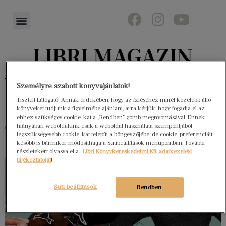
Könyvektől az olvasókig
Személyre szabott könyvajánlatok!
Tisztelt Látogató! Annak érdekében, hogy az ízléséhez minél közelebb álló
könyveket tudjunk a figyelmébe ajánlani, arra kérjük, hogy fogadja el az
ehhez szükséges cookie-kat a „Rendben” gomb megnyomásával. Ennek
hiányában weboldalunk csak a weboldal használata szempontjából
legszükségesebb cookie-kat telepíti a böngészőjébe, de cookie-preferenciáit
később is bármikor módosíthatja a Sütibeállítások menüpontban. További
részletekért olvassa el a
Libri Könyvkereskedelmi Kft. adatkezelési
tájékoztatóját
!
Süti beállítások
Rendben